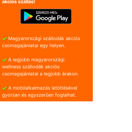
akciós szállás!
Magyarországi szállodák akciós
csomagajánlatai egy helyen.
A legjobb magyarországi
wellness szállodák akciós
csomagajánlatai a legjobb árakon.
A mobilalkalmazás letöltésével
gyorsan és egyszerũen foglalhat.