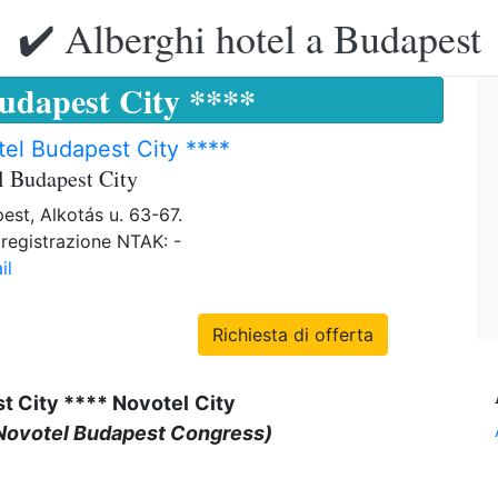
✔️ Alberghi hotel a Budapest
Budapest City ****
el Budapest City ****
l Budapest City
est, Alkotás u. 63-67.
registrazione NTAK: -
il
Richiesta di offerta
t City **** Novotel
City
ovotel Budapest Congress)