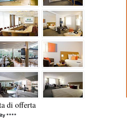
a di offerta
ity ****