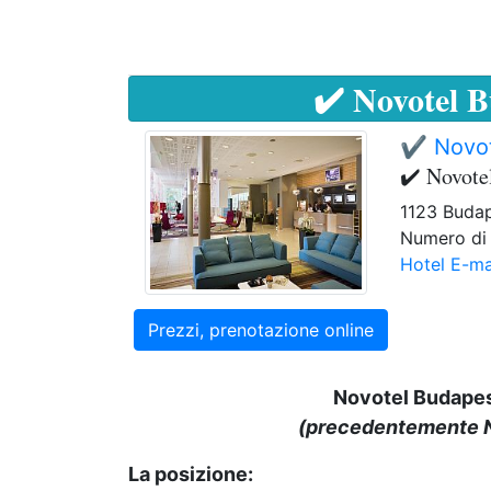
✔️ Novotel 
✔️ Novot
✔️ Novote
1123 Budap
Numero di 
Hotel E-ma
Prezzi, prenotazione online
Novotel B
udapes
(precedentemente N
La posizione: