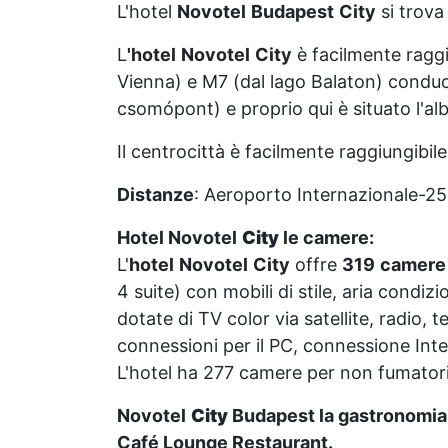
L'hotel
Novotel
Budapest
City
si trova
L
'hotel
Novotel
City
è facilmente raggi
Vienna) e M7 (dal lago Balaton) conduc
csomópont) e proprio qui è situato l'alb
Il centrocittà è facilmente raggiungibile
Distanze
: Aeroporto Internazionale-25
Hotel Novotel
City
le camere:
L'
hotel
Novotel
City
offre
319
camere
4 suite) con mobili di stile, aria cond
dotate di TV color via satellite, radio, 
connessioni per il PC, connessione Int
L'hotel ha 277 camere per non fumatori
Novotel
City
Budapest la gastronomia
Café Lounge Restaurant.