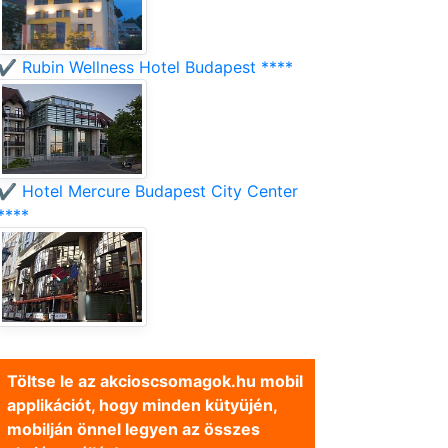
✔️ Rubin Wellness Hotel Budapest ****
✔️ Hotel Mercure Budapest City Center
****
Töltse le az akcioscsomagok.hu mobil
applikációt, hogy minden kütyüjén,
mobilján önnel legyen az összes