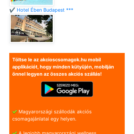
✔️ Hotel Ében Budapest ***
Töltse le az akcioscsomagok.hu mobil
applikációt, hogy minden kütyüjén, mobilján
önnel legyen az összes akciós szállás!
Magyarországi szállodák akciós
csomagajánlatai egy helyen.
A legjobb magyarországi wellness