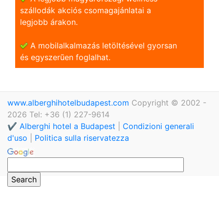
szállodák akciós csomagajánlatai a
legjobb árakon.
A mobilalkalmazás letöltésével gyorsan
és egyszerũen foglalhat.
www.alberghihotelbudapest.com
Copyright © 2002 -
2026 Tel: +36 (1) 227-9614
✔️ Alberghi hotel a Budapest
|
Condizioni generali
d'uso
|
Politica sulla riservatezza