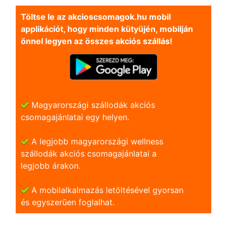
Töltse le az akcioscsomagok.hu mobil
applikációt, hogy minden kütyüjén, mobilján
önnel legyen az összes akciós szállás!
Magyarországi szállodák akciós
csomagajánlatai egy helyen.
A legjobb magyarországi wellness
szállodák akciós csomagajánlatai a
legjobb árakon.
A mobilalkalmazás letöltésével gyorsan
és egyszerũen foglalhat.