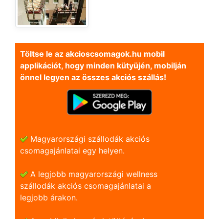
Töltse le az akcioscsomagok.hu mobil
applikációt, hogy minden kütyüjén, mobilján
önnel legyen az összes akciós szállás!
Magyarországi szállodák akciós
csomagajánlatai egy helyen.
A legjobb magyarországi wellness
szállodák akciós csomagajánlatai a
legjobb árakon.