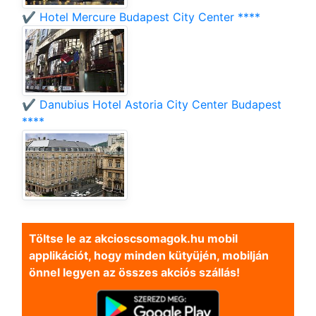
✔️ Hotel Mercure Budapest City Center ****
✔️ Danubius Hotel Astoria City Center Budapest
****
Töltse le az akcioscsomagok.hu mobil
applikációt, hogy minden kütyüjén, mobilján
önnel legyen az összes akciós szállás!