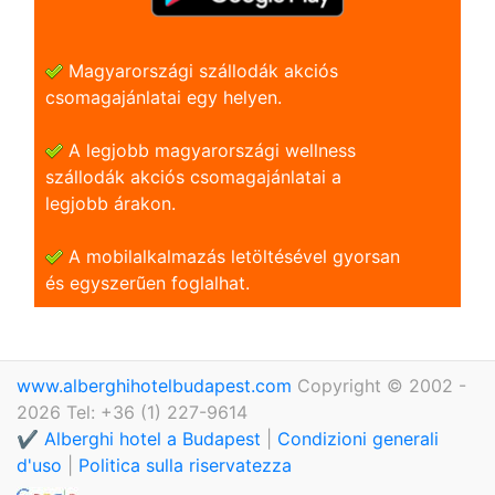
Magyarországi szállodák akciós
csomagajánlatai egy helyen.
A legjobb magyarországi wellness
szállodák akciós csomagajánlatai a
legjobb árakon.
A mobilalkalmazás letöltésével gyorsan
és egyszerũen foglalhat.
www.alberghihotelbudapest.com
Copyright © 2002 -
2026 Tel: +36 (1) 227-9614
✔️ Alberghi hotel a Budapest
|
Condizioni generali
d'uso
|
Politica sulla riservatezza