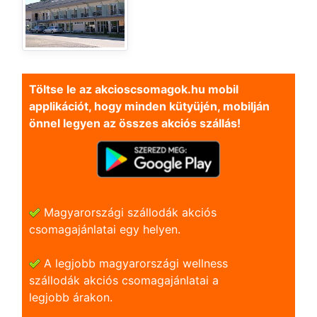
Töltse le az akcioscsomagok.hu mobil
applikációt, hogy minden kütyüjén, mobilján
önnel legyen az összes akciós szállás!
Magyarországi szállodák akciós
csomagajánlatai egy helyen.
A legjobb magyarországi wellness
szállodák akciós csomagajánlatai a
legjobb árakon.