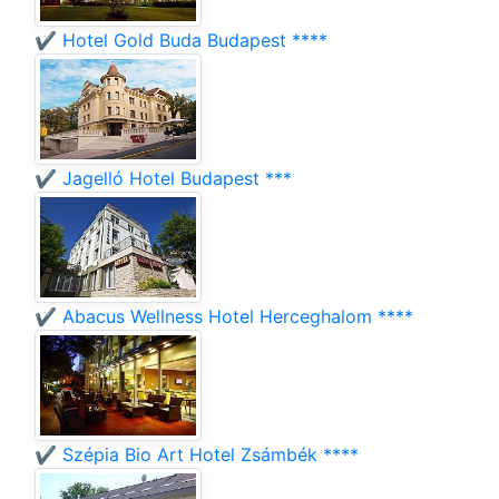
✔️ Hotel Gold Buda Budapest ****
✔️ Jagelló Hotel Budapest ***
✔️ Abacus Wellness Hotel Herceghalom ****
✔️ Szépia Bio Art Hotel Zsámbék ****