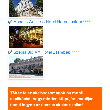
✔️ Abacus Wellness Hotel Herceghalom ****
✔️ Szépia Bio Art Hotel Zsámbék ****
Töltse le az akcioscsomagok.hu mobil
applikációt, hogy minden kütyüjén, mobilján
önnel legyen az összes akciós szállás!