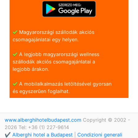
Magyarországi szállodák akciós
csomagajánlatai egy helyen.
A legjobb magyarországi wellness
szállodák akciós csomagajánlatai a
legjobb árakon.
A mobilalkalmazás letöltésével gyorsan
és egyszerũen foglalhat.
www.alberghihotelbudapest.com
Copyright © 2002 -
2026 Tel: +36 (1) 227-9614
✔️ Alberghi hotel a Budapest
|
Condizioni generali