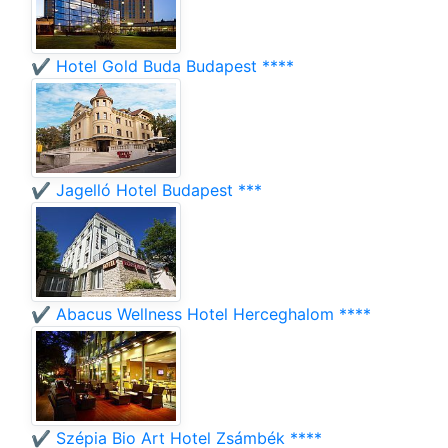
✔️ Hotel Gold Buda Budapest ****
✔️ Jagelló Hotel Budapest ***
✔️ Abacus Wellness Hotel Herceghalom ****
✔️ Szépia Bio Art Hotel Zsámbék ****