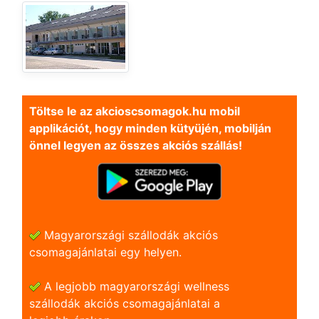
Töltse le az akcioscsomagok.hu mobil
applikációt, hogy minden kütyüjén, mobilján
önnel legyen az összes akciós szállás!
Magyarországi szállodák akciós
csomagajánlatai egy helyen.
A legjobb magyarországi wellness
szállodák akciós csomagajánlatai a