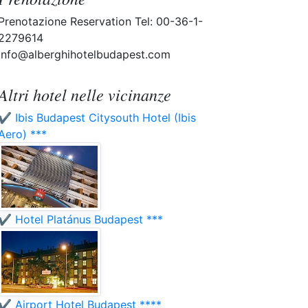
Prenotazione Reservation Tel: 00-36-1-
2279614
info@alberghihotelbudapest.com
Altri hotel nelle vicinanze
✔️ Ibis Budapest Citysouth Hotel (Ibis
Aero) ***
✔️ Hotel Platánus Budapest ***
✔️ Airport Hotel Budapest ****