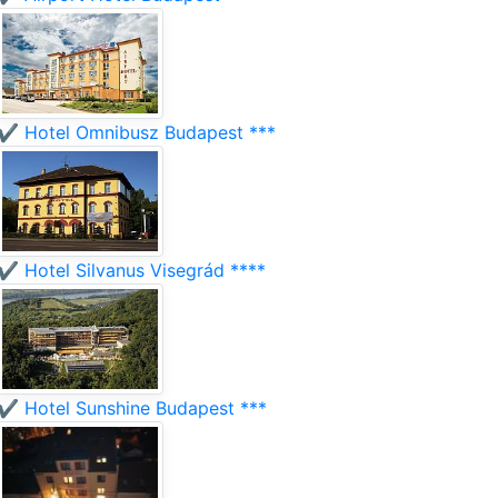
✔️ Hotel Omnibusz Budapest ***
✔️ Hotel Silvanus Visegrád ****
✔️ Hotel Sunshine Budapest ***