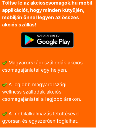
Töltse le az akcioscsomagok.hu mobil
applikációt, hogy minden kütyüjén,
mobilján önnel legyen az összes
akciós szállás!
Magyarországi szállodák akciós
csomagajánlatai egy helyen.
A legjobb magyarországi
wellness szállodák akciós
csomagajánlatai a legjobb árakon.
A mobilalkalmazás letöltésével
gyorsan és egyszerũen foglalhat.