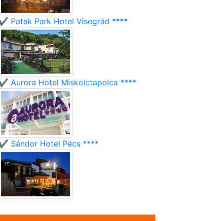
✔️ Patak Park Hotel Visegrád ****
✔️ Aurora Hotel Miskolctapolca ****
✔️ Sándor Hotel Pécs ****