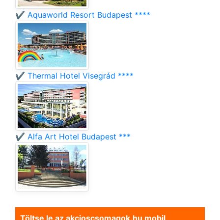
✔️ Aquaworld Resort Budapest ****
✔️ Thermal Hotel Visegrád ****
✔️ Alfa Art Hotel Budapest ***
Töltse le az akcioscsomagok.hu mobil