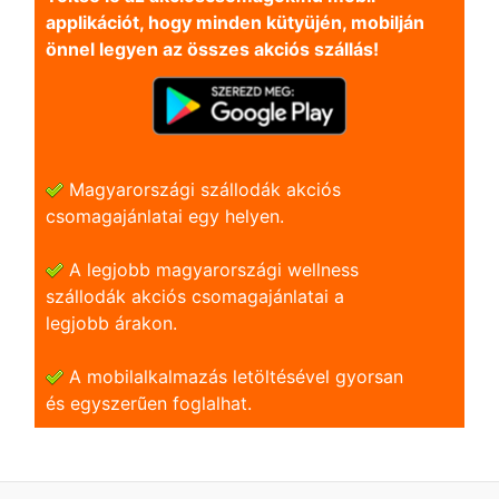
applikációt, hogy minden kütyüjén, mobilján
önnel legyen az összes akciós szállás!
Magyarországi szállodák akciós
csomagajánlatai egy helyen.
A legjobb magyarországi wellness
szállodák akciós csomagajánlatai a
legjobb árakon.
A mobilalkalmazás letöltésével gyorsan
és egyszerũen foglalhat.