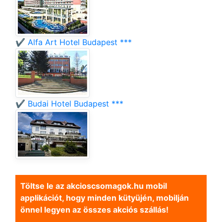
✔️ Alfa Art Hotel Budapest ***
✔️ Budai Hotel Budapest ***
Töltse le az akcioscsomagok.hu mobil
applikációt, hogy minden kütyüjén, mobilján
önnel legyen az összes akciós szállás!