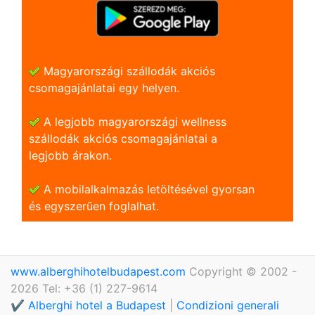
Magyarországi szállodák akciós
csomagajánlatai egy helyen.
A legjobb magyarországi wellness
szállodák akciós csomagajánlatai a
legjobb árakon.
A mobilalkalmazás letöltésével gyorsan
és egyszerũen foglalhat.
www.alberghihotelbudapest.com
Copyright © 2002 -
2026 Tel: +36 (1) 227-9614
✔️ Alberghi hotel a Budapest
|
Condizioni generali