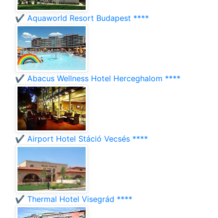
✔️ Aquaworld Resort Budapest ****
✔️ Abacus Wellness Hotel Herceghalom ****
✔️ Airport Hotel Stáció Vecsés ****
✔️ Thermal Hotel Visegrád ****