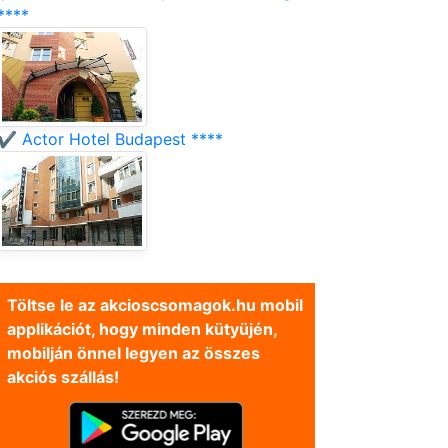
****
✔️ Actor Hotel Budapest ****
Töltse le az akcioscsomagok.hu mobil
applikációt, hogy minden kütyüjén,
mobilján önnel legyen az összes
akciós szállás!