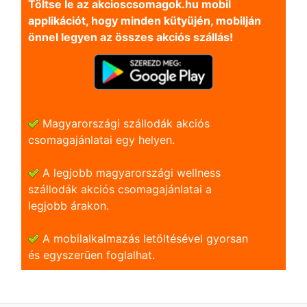
Töltse le az akcioscsomagok.hu mobil
applikációt, hogy minden kütyüjén, mobilján
önnel legyen az összes akciós szállás!
Magyarországi szállodák akciós
csomagajánlatai egy helyen.
A legjobb magyarországi wellness
szállodák akciós csomagajánlatai a
legjobb árakon.
A mobilalkalmazás letöltésével gyorsan
és egyszerũen foglalhat.