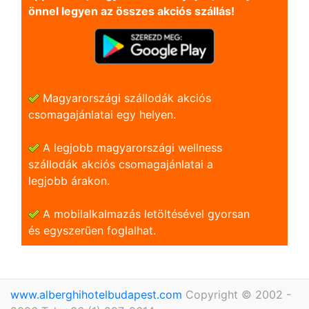
önnel legyen az összes akciós szállás!
Magyarországi szállodák akciós
csomagajánlatai egy helyen.
A legjobb magyarországi wellness
szállodák akciós csomagajánlatai a
legjobb árakon.
A mobilalkalmazás letöltésével gyorsan
és egyszerũen foglalhat.
www.alberghihotelbudapest.com
Copyright © 2002 -