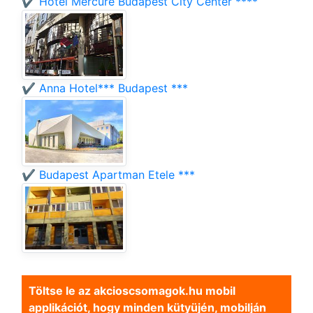
✔️ Hotel Mercure Budapest City Center ****
✔️ Anna Hotel*** Budapest ***
✔️ Budapest Apartman Etele ***
Töltse le az akcioscsomagok.hu mobil
applikációt, hogy minden kütyüjén, mobilján