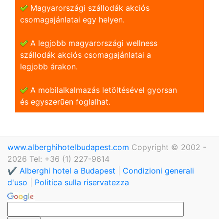
Magyarországi szállodák akciós
csomagajánlatai egy helyen.
A legjobb magyarországi wellness
szállodák akciós csomagajánlatai a
legjobb árakon.
A mobilalkalmazás letöltésével gyorsan
és egyszerũen foglalhat.
www.alberghihotelbudapest.com
Copyright © 2002 -
2026 Tel: +36 (1) 227-9614
✔️ Alberghi hotel a Budapest
|
Condizioni generali
d'uso
|
Politica sulla riservatezza