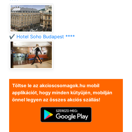
****
✔️ Hotel Soho Budapest ****
Töltse le az akcioscsomagok.hu mobil
applikációt, hogy minden kütyüjén, mobilján
önnel legyen az összes akciós szállás!