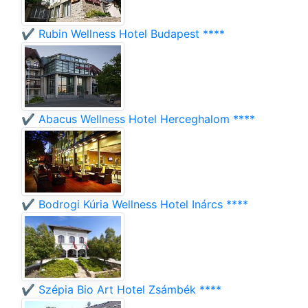
✔️ Rubin Wellness Hotel Budapest ****
✔️ Abacus Wellness Hotel Herceghalom ****
✔️ Bodrogi Kúria Wellness Hotel Inárcs ****
✔️ Szépia Bio Art Hotel Zsámbék ****