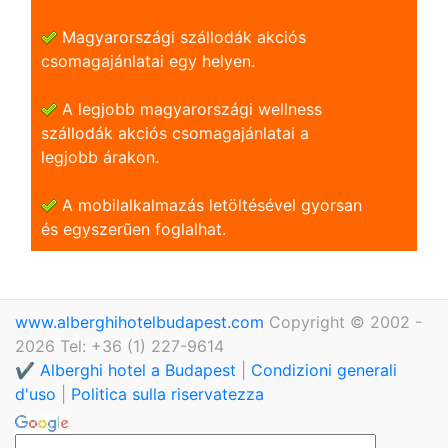
Magyarországi szállodák akciós
csomagajánlatai egy helyen.
A legjobb magyarországi wellness
szállodák akciós csomagajánlatai a
legjobb árakon.
A mobilalkalmazás letöltésével gyorsan
és egyszerũen foglalhat.
www.alberghihotelbudapest.com
Copyright © 2002 -
2026 Tel: +36 (1) 227-9614
✔️ Alberghi hotel a Budapest
|
Condizioni generali
d'uso
|
Politica sulla riservatezza