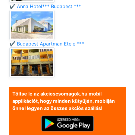
✔️ Anna Hotel*** Budapest ***
✔️ Budapest Apartman Etele ***
Töltse le az akcioscsomagok.hu mobil
applikációt, hogy minden kütyüjén, mobilján
önnel legyen az összes akciós szállás!