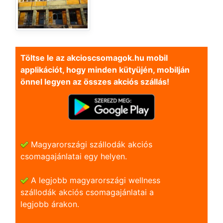
Töltse le az akcioscsomagok.hu mobil
applikációt, hogy minden kütyüjén, mobilján
önnel legyen az összes akciós szállás!
Magyarországi szállodák akciós
csomagajánlatai egy helyen.
A legjobb magyarországi wellness
szállodák akciós csomagajánlatai a
legjobb árakon.