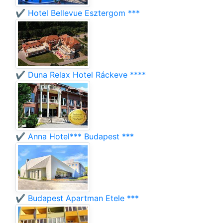
✔️ Hotel Bellevue Esztergom ***
✔️ Duna Relax Hotel Ráckeve ****
✔️ Anna Hotel*** Budapest ***
✔️ Budapest Apartman Etele ***