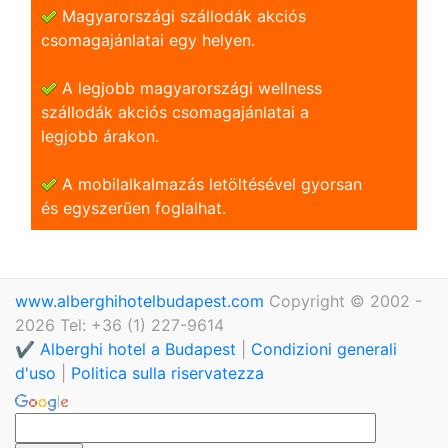
Magyarországi szállodák akciós
csomagajánlatai egy helyen.
A legjobb magyarországi wellness
szállodák akciós csomagajánlatai a
legjobb árakon.
A mobilalkalmazás letöltésével gyorsan
és egyszerũen foglalhat.
www.alberghihotelbudapest.com
Copyright © 2002 -
2026 Tel: +36 (1) 227-9614
✔️ Alberghi hotel a Budapest
|
Condizioni generali
d'uso
|
Politica sulla riservatezza