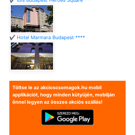
✔️ Ibis Budapest Heroes Square ***
✔️ Hotel Marmara Budapest ****
Töltse le az akcioscsomagok.hu mobil
applikációt, hogy minden kütyüjén, mobilján
önnel legyen az összes akciós szállás!