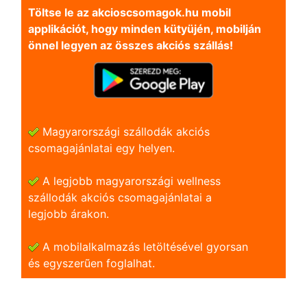
Töltse le az akcioscsomagok.hu mobil
applikációt, hogy minden kütyüjén, mobilján
önnel legyen az összes akciós szállás!
Magyarországi szállodák akciós
csomagajánlatai egy helyen.
A legjobb magyarországi wellness
szállodák akciós csomagajánlatai a
legjobb árakon.
A mobilalkalmazás letöltésével gyorsan
és egyszerũen foglalhat.