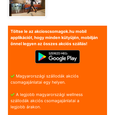
Töltse le az akcioscsomagok.hu mobil
applikációt, hogy minden kütyüjén, mobilján
önnel legyen az összes akciós szállás!
Magyarországi szállodák akciós
csomagajánlatai egy helyen.
A legjobb magyarországi wellness
szállodák akciós csomagajánlatai a
legjobb árakon.