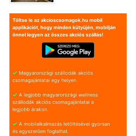
Töltse le az akcioscsomagok.hu mobil
applikációt, hogy minden kütyüjén, mobilján
önnel legyen az összes akciós szállás!
Magyarországi szállodák akciós
csomagajánlatai egy helyen.
A legjobb magyarországi wellness
szállodák akciós csomagajánlatai a
legjobb árakon.
A mobilalkalmazás letöltésével gyorsan
és egyszerũen foglalhat.