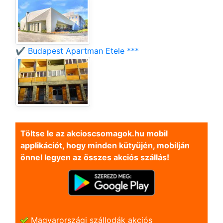
✔️ Budapest Apartman Etele ***
Töltse le az akcioscsomagok.hu mobil
applikációt, hogy minden kütyüjén, mobilján
önnel legyen az összes akciós szállás!
Magyarországi szállodák akciós