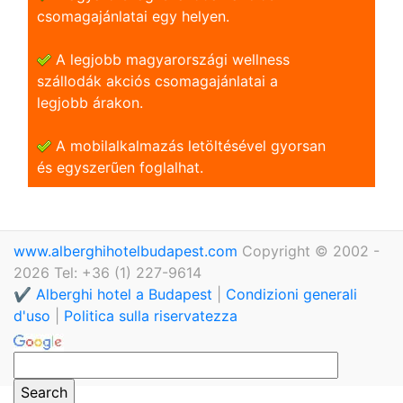
csomagajánlatai egy helyen.
A legjobb magyarországi wellness
szállodák akciós csomagajánlatai a
legjobb árakon.
A mobilalkalmazás letöltésével gyorsan
és egyszerũen foglalhat.
www.alberghihotelbudapest.com
Copyright © 2002 -
2026 Tel: +36 (1) 227-9614
✔️ Alberghi hotel a Budapest
|
Condizioni generali
d'uso
|
Politica sulla riservatezza