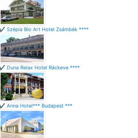
✔️ Szépia Bio Art Hotel Zsámbék ****
✔️ Duna Relax Hotel Ráckeve ****
✔️ Anna Hotel*** Budapest ***