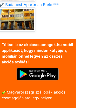
✔️ Budapest Apartman Etele ***
Töltse le az akcioscsomagok.hu mobil
applikációt, hogy minden kütyüjén,
mobilján önnel legyen az összes
akciós szállás!
Magyarországi szállodák akciós
csomagajánlatai egy helyen.