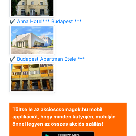
✔️ Anna Hotel*** Budapest ***
✔️ Budapest Apartman Etele ***
Töltse le az akcioscsomagok.hu mobil
applikációt, hogy minden kütyüjén, mobilján
önnel legyen az összes akciós szállás!