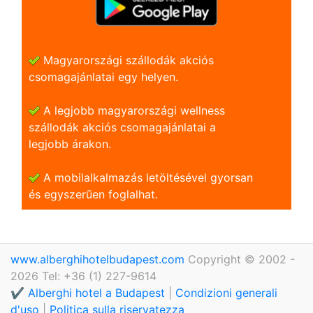
Magyarországi szállodák akciós
csomagajánlatai egy helyen.
A legjobb magyarországi wellness
szállodák akciós csomagajánlatai a
legjobb árakon.
A mobilalkalmazás letöltésével gyorsan
és egyszerũen foglalhat.
www.alberghihotelbudapest.com
Copyright © 2002 -
2026 Tel: +36 (1) 227-9614
✔️ Alberghi hotel a Budapest
|
Condizioni generali
d'uso
|
Politica sulla riservatezza