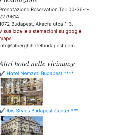
Prenotazione Reservation Tel: 00-36-1-
2279614
1072 Budapest, Akácfa utca 1-3.
Visualizza le sistemazioni su google
maps
info@alberghihotelbudapest.com
Altri hotel nelle vicinanze
✔️ Hotel Nemzeti Budapest ****
✔️ Ibis Styles Budapest Center ***