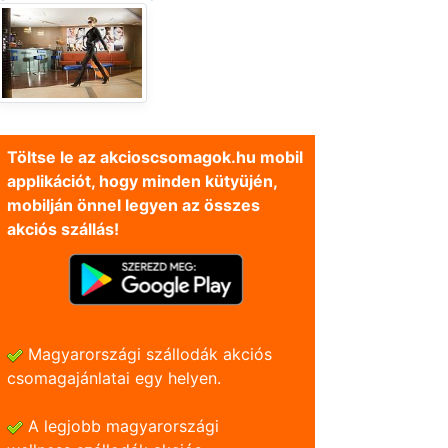
Töltse le az akcioscsomagok.hu mobil
applikációt, hogy minden kütyüjén,
mobilján önnel legyen az összes
akciós szállás!
Magyarországi szállodák akciós
csomagajánlatai egy helyen.
A legjobb magyarországi