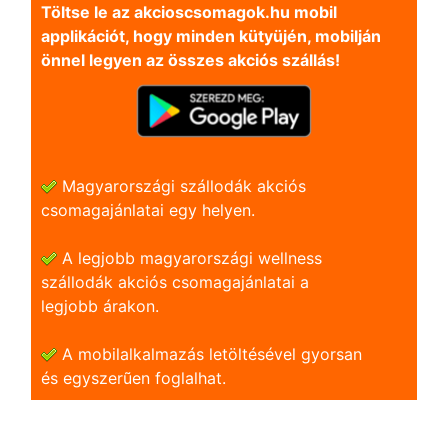
Töltse le az akcioscsomagok.hu mobil
applikációt, hogy minden kütyüjén, mobilján
önnel legyen az összes akciós szállás!
Magyarországi szállodák akciós
csomagajánlatai egy helyen.
A legjobb magyarországi wellness
szállodák akciós csomagajánlatai a
legjobb árakon.
A mobilalkalmazás letöltésével gyorsan
és egyszerũen foglalhat.