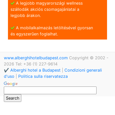
A legjobb magyarországi wellness
szállodák akciós csomagajánlatai a
legjobb árakon.
A mobilalkalmazás letöltésével gyorsan
és egyszerũen foglalhat.
www.alberghihotelbudapest.com
Copyright © 2002 -
2026 Tel: +36 (1) 227-9614
✔️ Alberghi hotel a Budapest
|
Condizioni generali
d'uso
|
Politica sulla riservatezza