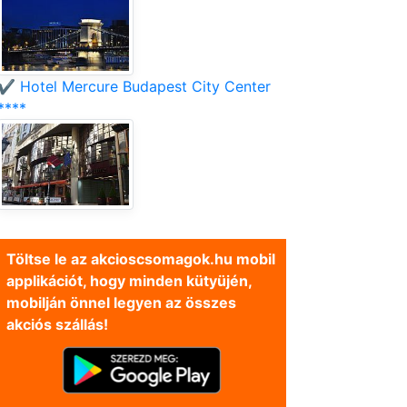
✔️ Hotel Mercure Budapest City Center
****
Töltse le az akcioscsomagok.hu mobil
applikációt, hogy minden kütyüjén,
mobilján önnel legyen az összes
akciós szállás!