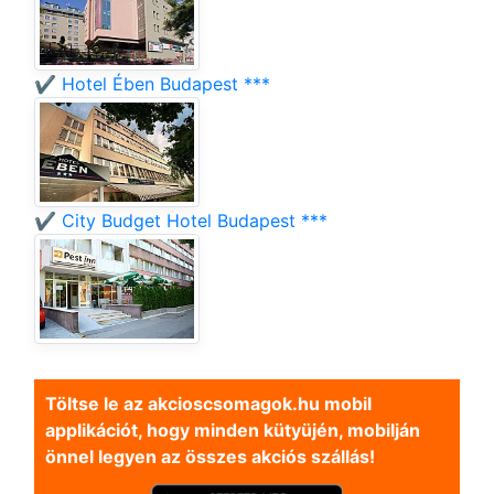
✔️ Hotel Ében Budapest ***
✔️ City Budget Hotel Budapest ***
Töltse le az akcioscsomagok.hu mobil
applikációt, hogy minden kütyüjén, mobilján
önnel legyen az összes akciós szállás!