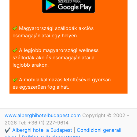
Magyarországi szállodák akciós
csomagajánlatai egy helyen.
A legjobb magyarországi wellness
szállodák akciós csomagajánlatai a
legjobb árakon.
A mobilalkalmazás letöltésével gyorsan
és egyszerũen foglalhat.
www.alberghihotelbudapest.com
Copyright © 2002 -
2026 Tel: +36 (1) 227-9614
✔️ Alberghi hotel a Budapest
|
Condizioni generali