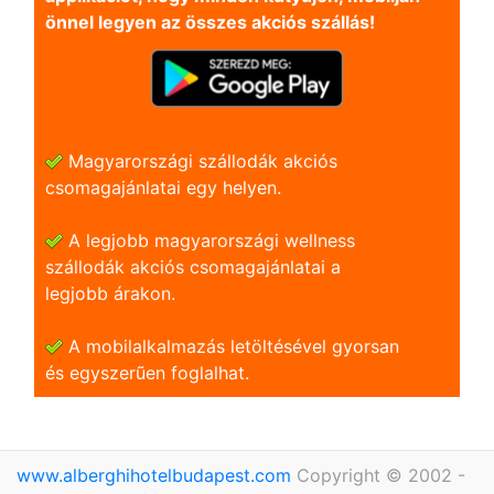
önnel legyen az összes akciós szállás!
Magyarországi szállodák akciós
csomagajánlatai egy helyen.
A legjobb magyarországi wellness
szállodák akciós csomagajánlatai a
legjobb árakon.
A mobilalkalmazás letöltésével gyorsan
és egyszerũen foglalhat.
www.alberghihotelbudapest.com
Copyright © 2002 -