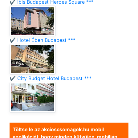
✔️ Ibis Budapest Heroes Square ***
✔️ Hotel Ében Budapest ***
✔️ City Budget Hotel Budapest ***
Töltse le az akcioscsomagok.hu mobil
applikációt, hogy minden kütyüjén, mobilján