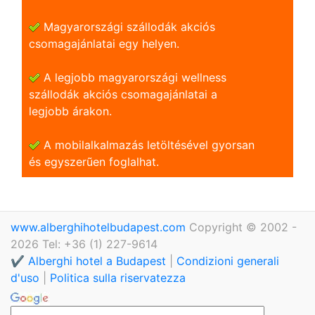
Magyarországi szállodák akciós
csomagajánlatai egy helyen.
A legjobb magyarországi wellness
szállodák akciós csomagajánlatai a
legjobb árakon.
A mobilalkalmazás letöltésével gyorsan
és egyszerũen foglalhat.
www.alberghihotelbudapest.com
Copyright © 2002 -
2026 Tel: +36 (1) 227-9614
✔️ Alberghi hotel a Budapest
|
Condizioni generali
d'uso
|
Politica sulla riservatezza