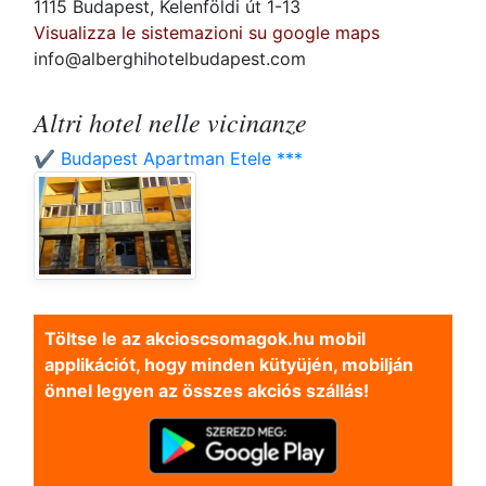
1115 Budapest, Kelenföldi út 1-13
Visualizza le sistemazioni su google maps
info@alberghihotelbudapest.com
Altri hotel nelle vicinanze
✔️ Budapest Apartman Etele ***
Töltse le az akcioscsomagok.hu mobil
applikációt, hogy minden kütyüjén, mobilján
önnel legyen az összes akciós szállás!