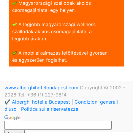
Magyarországi szállodák akciós
csomagajánlatai egy helyen.
A legjobb magyarországi wellness
szállodák akciós csomagajánlatai a
legjobb árakon.
A mobilalkalmazás letöltésével gyorsan
és egyszerũen foglalhat.
www.alberghihotelbudapest.com
Copyright © 2002 -
2026 Tel: +36 (1) 227-9614
✔️ Alberghi hotel a Budapest
|
Condizioni generali
d'uso
|
Politica sulla riservatezza