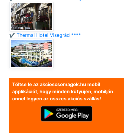
✔️ Thermal Hotel Visegrád ****
Töltse le az akcioscsomagok.hu mobil
applikációt, hogy minden kütyüjén, mobilján
önnel legyen az összes akciós szállás!