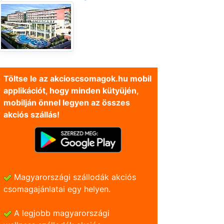
Töltse le az akcioscsomagok.hu mobil
applikációt, hogy minden kütyüjén,
mobilján önnel legyen az összes
akciós szállás!
Magyarországi szállodák akciós
csomagajánlatai egy helyen.
A legjobb magyarországi