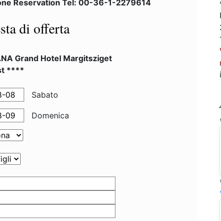
one Reservation Tel: 00-36-1-2279614
sta di offerta
NA Grand Hotel Margitsziget
t ****
Sabato
Domenica