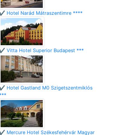
✔️ Hotel Narád Mátraszentimre ****
✔️ Vitta Hotel Superior Budapest ***
✔️ Hotel Gastland M0 Szigetszentmiklós
***
✔️ Mercure Hotel Székesfehérvár Magyar