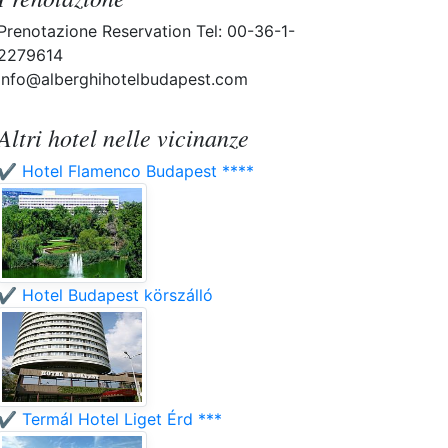
Prenotazione Reservation Tel: 00-36-1-
2279614
info@alberghihotelbudapest.com
Altri hotel nelle vicinanze
✔️ Hotel Flamenco Budapest ****
✔️ Hotel Budapest körszálló
✔️ Termál Hotel Liget Érd ***