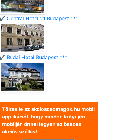
✔️ Central Hotel 21 Budapest ***
✔️ Budai Hotel Budapest ***
Töltse le az akcioscsomagok.hu mobil
applikációt, hogy minden kütyüjén,
mobilján önnel legyen az összes
akciós szállás!