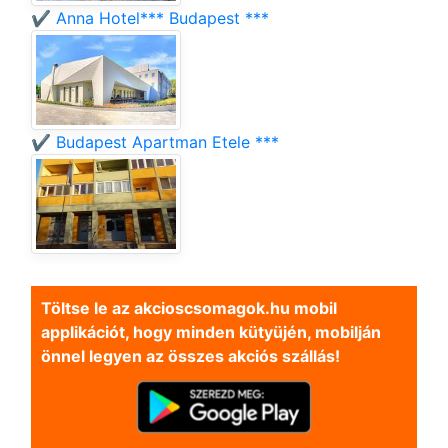
✔️ Anna Hotel*** Budapest ***
✔️ Budapest Apartman Etele ***
Töltse le az akcioscsomagok.hu mobil
applikációt, hogy minden kütyüjén, mobilján
önnel legyen az összes akciós szállás!