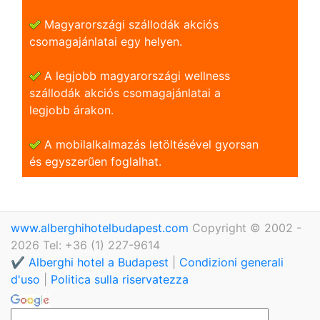
Magyarországi szállodák akciós
csomagajánlatai egy helyen.
A legjobb magyarországi wellness
szállodák akciós csomagajánlatai a
legjobb árakon.
A mobilalkalmazás letöltésével gyorsan
és egyszerũen foglalhat.
www.alberghihotelbudapest.com
Copyright © 2002 -
2026 Tel: +36 (1) 227-9614
✔️ Alberghi hotel a Budapest
|
Condizioni generali
d'uso
|
Politica sulla riservatezza