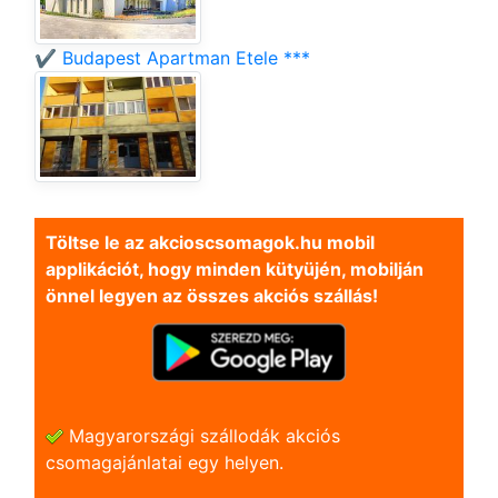
✔️ Budapest Apartman Etele ***
Töltse le az akcioscsomagok.hu mobil
applikációt, hogy minden kütyüjén, mobilján
önnel legyen az összes akciós szállás!
Magyarországi szállodák akciós
csomagajánlatai egy helyen.