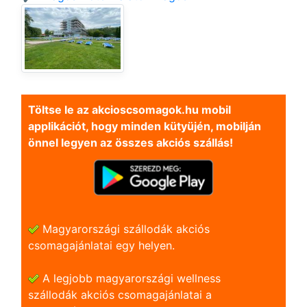
Töltse le az akcioscsomagok.hu mobil
applikációt, hogy minden kütyüjén, mobilján
önnel legyen az összes akciós szállás!
Magyarországi szállodák akciós
csomagajánlatai egy helyen.
A legjobb magyarországi wellness
szállodák akciós csomagajánlatai a