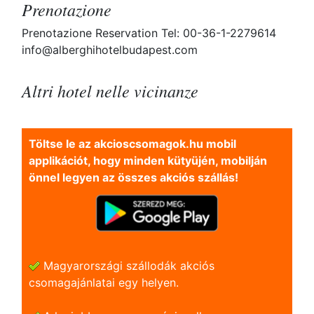
Prenotazione
Prenotazione Reservation Tel: 00-36-1-2279614
info@alberghihotelbudapest.com
Altri hotel nelle vicinanze
Töltse le az akcioscsomagok.hu mobil
applikációt, hogy minden kütyüjén, mobilján
önnel legyen az összes akciós szállás!
Magyarországi szállodák akciós
csomagajánlatai egy helyen.