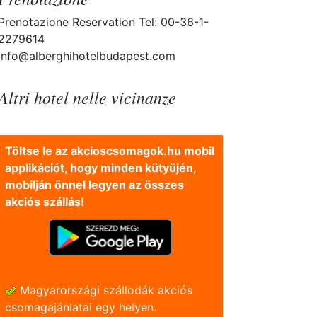
Prenotazione Reservation Tel: 00-36-1-
2279614
info@alberghihotelbudapest.com
Altri hotel nelle vicinanze
Töltse le az akcioscsomagok.hu mobil
applikációt, hogy minden kütyüjén,
mobilján önnel legyen az összes
akciós szállás!
Magyarországi szállodák akciós
csomagajánlatai egy helyen.