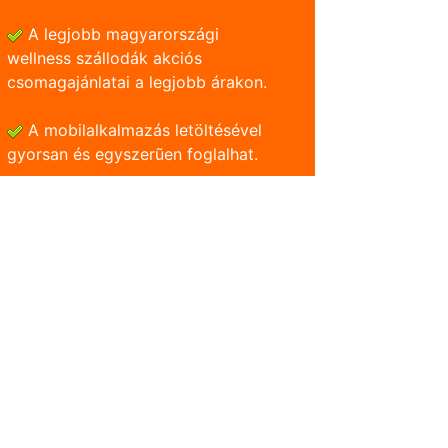
A legjobb magyarországi
wellness szállodák akciós
csomagajánlatai a legjobb árakon.
A mobilalkalmazás letöltésével
gyorsan és egyszerũen foglalhat.