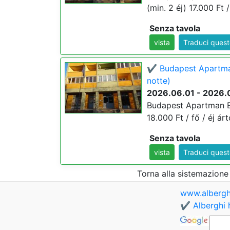
(min. 2 éj) 17.000 Ft /
Senza tavola
vista
Traduci ques
✔️ Budapest Apartman
notte)
2026.06.01 - 2026.
Budapest Apartman Et
18.000 Ft / fő / éj árt
Senza tavola
vista
Traduci ques
Torna alla sistemazion
www.albergh
✔️ Alberghi 