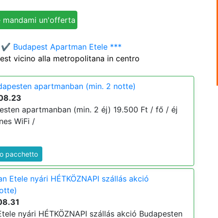
e
✔️ Budapest Apartman Etele ***
est vicino alla metropolitana in centro
dapesten apartmanban (min. 2 notte)
08.23
sten apartmanban (min. 2 éj) 19.500 Ft / fő / éj
enes WiFi /
to pacchetto
n Etele nyári HÉTKÖZNAPI szállás akció
otte)
08.31
tele nyári HÉTKÖZNAPI szállás akció Budapesten