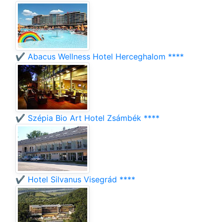
✔️ Abacus Wellness Hotel Herceghalom ****
✔️ Szépia Bio Art Hotel Zsámbék ****
✔️ Hotel Silvanus Visegrád ****