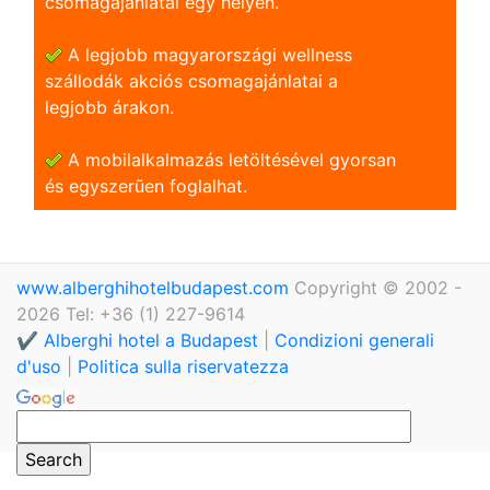
csomagajánlatai egy helyen.
A legjobb magyarországi wellness
szállodák akciós csomagajánlatai a
legjobb árakon.
A mobilalkalmazás letöltésével gyorsan
és egyszerũen foglalhat.
www.alberghihotelbudapest.com
Copyright © 2002 -
2026 Tel: +36 (1) 227-9614
✔️ Alberghi hotel a Budapest
|
Condizioni generali
d'uso
|
Politica sulla riservatezza