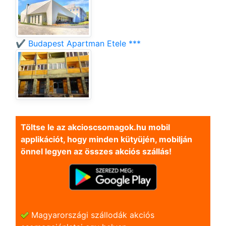
✔️ Budapest Apartman Etele ***
Töltse le az akcioscsomagok.hu mobil
applikációt, hogy minden kütyüjén, mobilján
önnel legyen az összes akciós szállás!
Magyarországi szállodák akciós