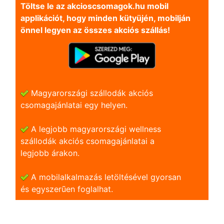
Töltse le az akcioscsomagok.hu mobil
applikációt, hogy minden kütyüjén, mobilján
önnel legyen az összes akciós szállás!
Magyarországi szállodák akciós
csomagajánlatai egy helyen.
A legjobb magyarországi wellness
szállodák akciós csomagajánlatai a
legjobb árakon.
A mobilalkalmazás letöltésével gyorsan
és egyszerũen foglalhat.