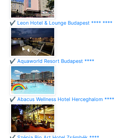
✔️ Leon Hotel & Lounge Budapest **** ****
✔️ Aquaworld Resort Budapest ****
✔️ Abacus Wellness Hotel Herceghalom ****
✔️ Szépia Bio Art Hotel Zsámbék ****