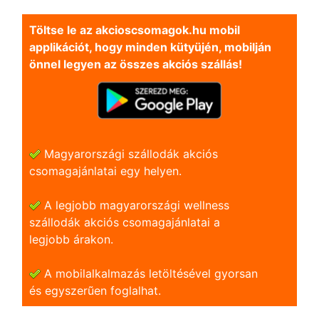
Töltse le az akcioscsomagok.hu mobil
applikációt, hogy minden kütyüjén, mobilján
önnel legyen az összes akciós szállás!
Magyarországi szállodák akciós
csomagajánlatai egy helyen.
A legjobb magyarországi wellness
szállodák akciós csomagajánlatai a
legjobb árakon.
A mobilalkalmazás letöltésével gyorsan
és egyszerũen foglalhat.