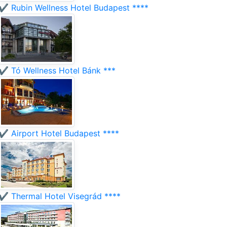
✔️ Rubin Wellness Hotel Budapest ****
✔️ Tó Wellness Hotel Bánk ***
✔️ Airport Hotel Budapest ****
✔️ Thermal Hotel Visegrád ****