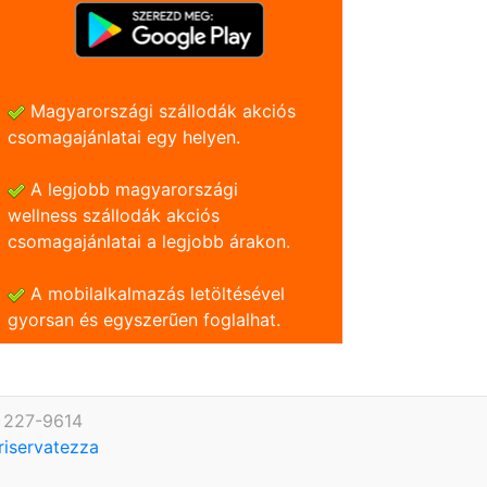
Magyarországi szállodák akciós
csomagajánlatai egy helyen.
A legjobb magyarországi
wellness szállodák akciós
csomagajánlatai a legjobb árakon.
A mobilalkalmazás letöltésével
gyorsan és egyszerũen foglalhat.
) 227-9614
 riservatezza